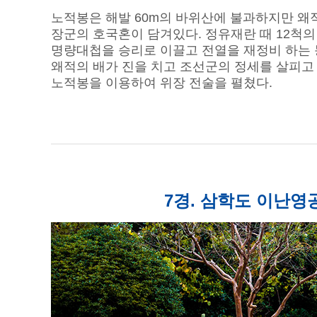
노적봉은 해발 60m의 바위산에 불과하지만 왜
장군의 호국혼이 담겨있다. 정유재란 때 12척
명량대첩을 승리로 이끌고 전열을 재정비 하는
왜적의 배가 진을 치고 조선군의 정세를 살피고
노적봉을 이용하여 위장 전술을 펼쳤다.
7경. 삼학도 이난영