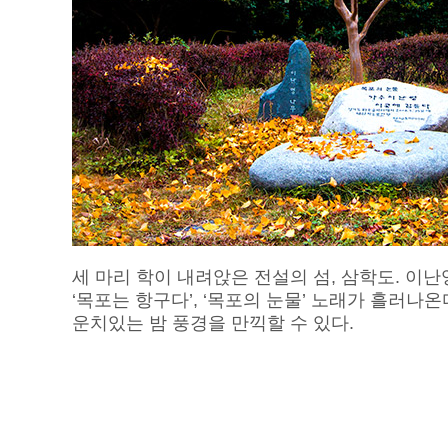
세 마리 학이 내려앉은 전설의 섬, 삼학도. 이
‘목포는 항구다’, ‘목포의 눈물’ 노래가 흘러나
운치있는 밤 풍경을 만끽할 수 있다.