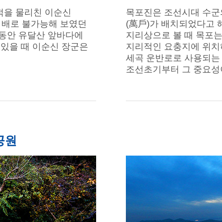
적을 물리친 이순신
목포진은 조선시대 수군
의 배로 불가능해 보였던
(萬戶)가 배치되었다고 
 동안 유달산 앞바다에
지리상으로 볼 때 목포는
 있을 때 이순신 장군은
지리적인 요충지에 위치
세곡 운반로로 사용되는 
조선초기부터 그 중요성
공원