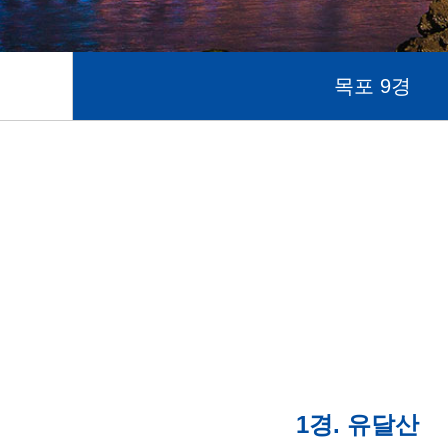
목포 9경
1경. 유달산