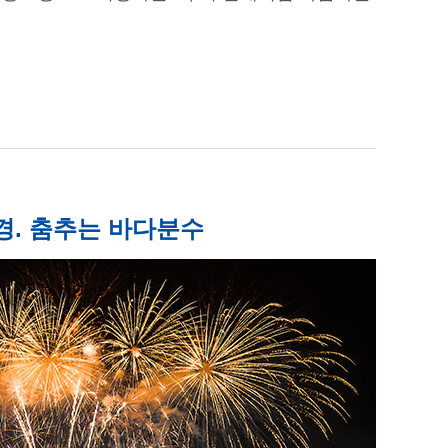
경. 춤추는 바다분수