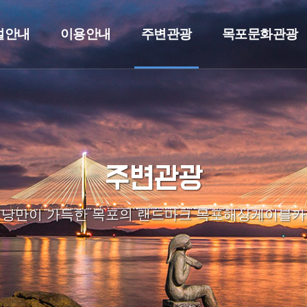
설안내
이용안내
주변관광
목포문화관광
주변관광
낭만이 가득한 목포의 랜드마크 목포해상케이블카