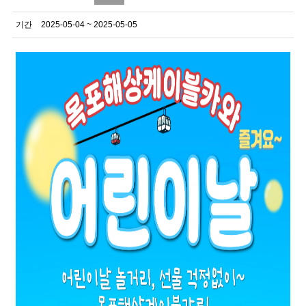
기간
2025-05-04 ~ 2025-05-05