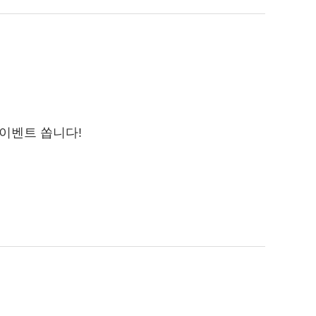
이벤트 쏩니다!