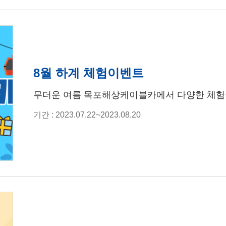
8월 하계 체험이벤트
무더운 여름 목포해상케이블카에서 다양한 체험
기간 : 2023.07.22~2023.08.20