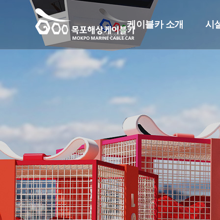
케이블카 소개
시