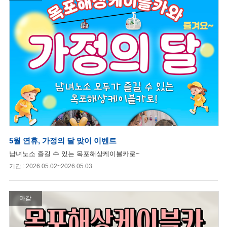
5월 연휴, 가정의 달 맞이 이벤트
남녀노소 즐길 수 있는 목포해상케이블카로~
기간 : 2026.05.02~2026.05.03
마감