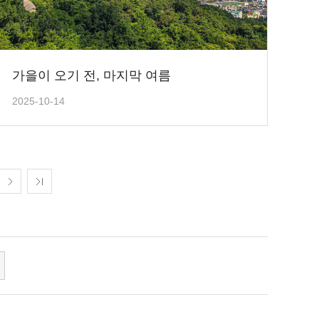
가을이 오기 전, 마지막 여름
2025-10-14