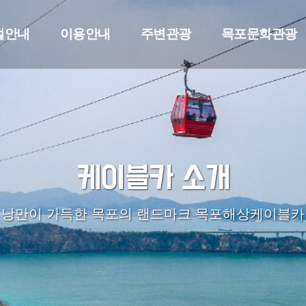
설안내
이용안내
주변관광
목포문화관광
케이블카 소개
낭만이 가득한 목포의 랜드마크 목포해상케이블카