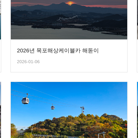
2026년 목포해상케이블카 해돋이
2026-01-06