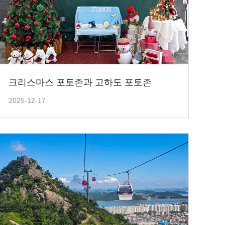
크리스마스 포토존과 고하도 포토존
2025-12-17