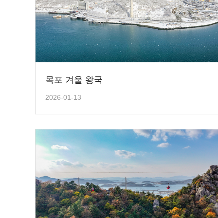
목포 겨울 왕국
2026-01-13