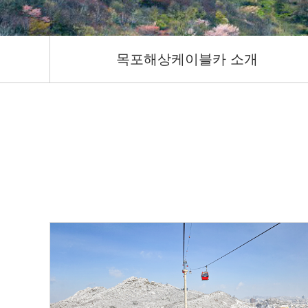
목포해상케이블카 소개