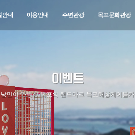
설안내
이용안내
주변관광
목포문화관광
이벤트
낭만이 가득한 목포의 랜드마크 목포해상케이블카