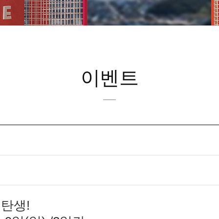
이벤트
재탄생!