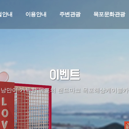
설안내
이용안내
주변관광
목포문화관광
이벤트
낭만이 가득한 목포의 랜드마크 목포해상케이블카