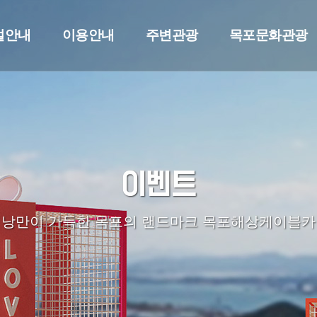
설안내
이용안내
주변관광
목포문화관광
이벤트
낭만이 가득한 목포의 랜드마크 목포해상케이블카