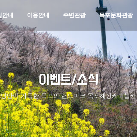
설안내
이용안내
주변관광
목포문화관광
이벤트/소식
낭만이 가득한 목포의 랜드마크 목포해상케이블카