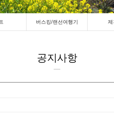
트
버스킹/랜선여행기
제
공지사항