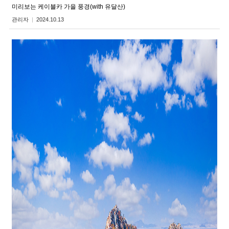
미리보는 케이블카 가을 풍경(with 유달산)
관리자
2024.10.13