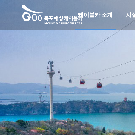
케이블카 소개
시