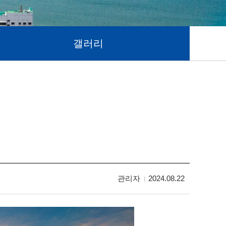
갤러리
관리자
2024.08.22